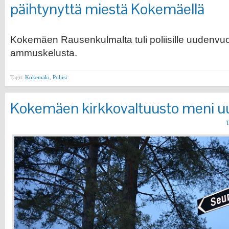
päihtynyttä miestä Kokemäellä
Kokemäen Rausenkulmalta tuli poliisille uudenv
ammuskelusta.
Tagit:
Kokemäki
,
Poliisi
Kokemäen kirkkovaltuusto meni uu
T