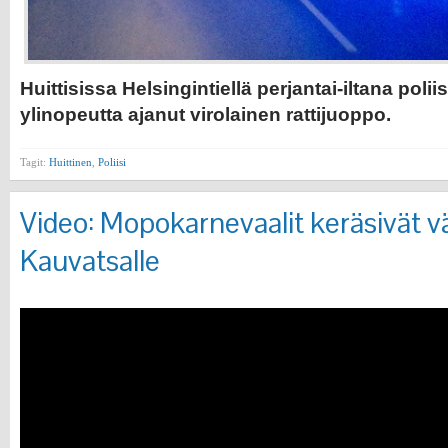
Huittisissa Helsingintiellä perjantai-iltana poliis
ylinopeutta ajanut virolainen rattijuoppo.
Tagit:
Huittinen
,
Poliisi
Video: Mopokarnevaalit keräsivät 
Kauvatsalle