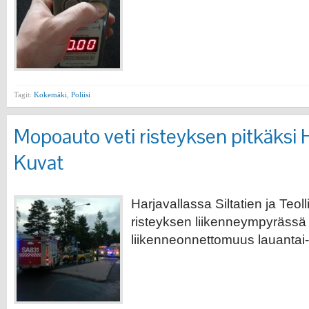
Tagit:
Kokemäki
,
Poliisi
Mopoauto veti risteyksen pitkäksi H
Kuvat
Harjavallassa Siltatien ja Teo
risteyksen liikenneympyrässä 
liikenneonnettomuus lauantai-i