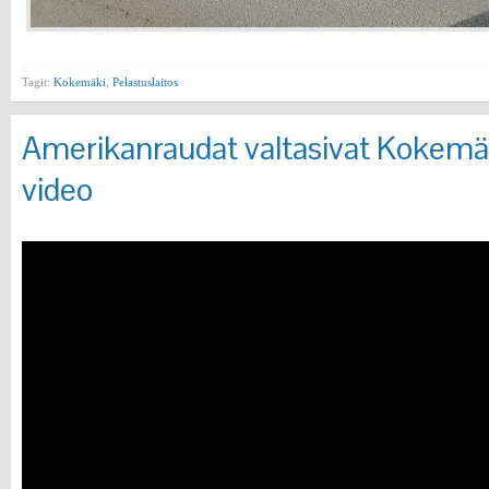
Tagit:
Kokemäki
,
Pelastuslaitos
Amerikanraudat valtasivat Kokemä
video