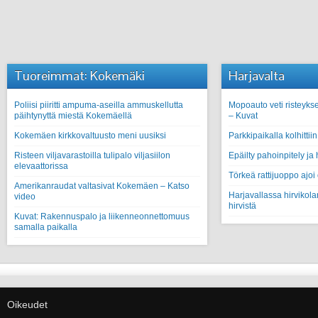
Tuoreimmat: Kokemäki
Harjavalta
Poliisi piiritti ampuma-aseilla ammuskellutta
Mopoauto veti risteykse
päihtynyttä miestä Kokemäellä
– Kuvat
Kokemäen kirkkovaltuusto meni uusiksi
Parkkipaikalla kolhitti
Risteen viljavarastoilla tulipalo viljasiilon
Epäilty pahoinpitely ja
elevaattorissa
Törkeä rattijuoppo ajoi
Amerikanraudat valtasivat Kokemäen – Katso
Harjavallassa hirvikolar
video
hirvistä
Kuvat: Rakennuspalo ja liikenneonnettomuus
samalla paikalla
Oikeudet