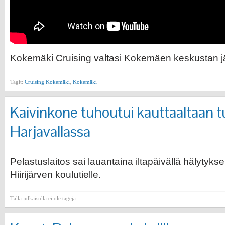
Kokemäki Cruising valtasi Kokemäen keskustan jäl
Tagit:
Cruising Kokemäki
,
Kokemäki
Kaivinkone tuhoutui kauttaaltaan t
Harjavallassa
Pelastuslaitos sai lauantaina iltapäivällä hälytyks
Hiirijärven koulutielle.
Tällä julkaisulla ei ole tageja