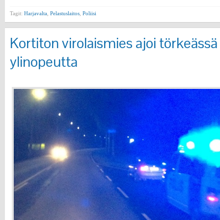
Tagit:
Harjavalta
,
Pelastuslaitos
,
Poliisi
Kortiton virolaismies ajoi törkeäss
ylinopeutta