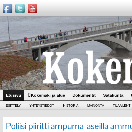
Etusivu
Kokemäki ja alue
Dokumentit
Satakunta
ESITTELY
YHTEYSTIEDOT
HISTORIA
MAINONTA
TILAA LEHTI
Poliisi piiritti ampuma-aseilla amm