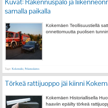
Kuvat: Rakennuspalo ja liikenneo
samalla paikalla
Kokemäen Teollisuustiellä satta
onnettomuutta puolisen tunnin 
Tagit:
Kokemäki
,
Pelastuslaitos
Törkeä rattijuoppo jäi kiinni Kokem
Kokemäen Historiallisella Huovin
haaviin epäilty törkeä rattijuop