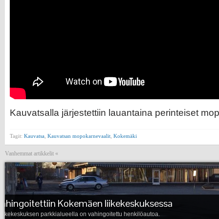
Kauvatsalla järjestettiin lauantaina perinteiset mo
Tagit:
Kauvatsa
,
Kauvatsan mopokarnevaalit
,
Kokemäki
Vanhemmat artikkelit «
Kuntavaalit lähestyvät kovaa vauhtia
Kuntavaalit lähestyvät jo kovaa vauhtia.