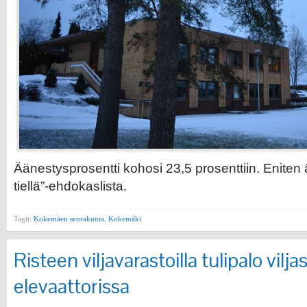
Äänestysprosentti kohosi 23,5 prosenttiin. Eniten 
tiellä”-ehdokaslista.
Tagit:
Kokemäen seurakunta
,
Kokemäki
Risteen viljavarastoilla tulipalo viljas
elevaattorissa